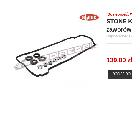
Dostępność:
W
STONE K
zaworów 
Odpowiednik 1
139,00 z
DODAJ DO