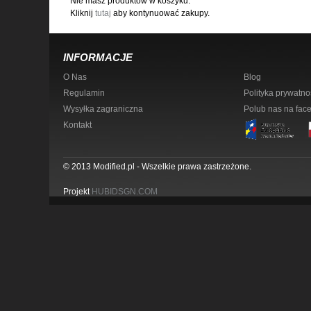
Nie masz produktów w koszyku.
Kliknij
tutaj
aby kontynuować zakupy.
INFORMACJE
O Nas
Blog
Regulamin
Polityka prywatno
Wysyłka zagraniczna
Polub nas na fac
Kontakt
© 2013 Modified.pl - Wszelkie prawa zastrzeżone.
Projekt
HUBIDSGN.COM