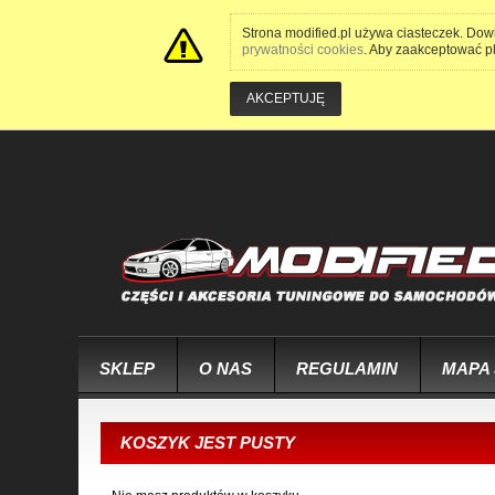
Strona modified.pl używa ciasteczek. Dow
prywatności cookies
. Aby zaakceptować pli
AKCEPTUJĘ
SKLEP
O NAS
REGULAMIN
MAPA
KOSZYK JEST PUSTY