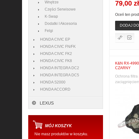
79,00 zł
Wnętrze
Części Serwisowe
Oceń ten prod
K-Swap
Dodatki I Akcesoria
DODAJ DO
Felgi
HONDA CIVIC EP
HONDA CIVIC FN/FK
HONDA CIVIC FK2
HONDA CIVIC FK8
K&N RX-499
HONDA INTEGRA DC2
CZARNY
HONDA INTEGRA DC5
Ochrona filtra
zaciągnięciem
HONDA S2000
HONDA ACCORD
LEXUS
MÓJ KOSZYK
Nie masz produktów w koszyku.