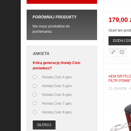
PORÓWNAJ PRODUKTY
179,00 
Nie masz produktów do
Oceń ten prod
porównania.
DODAJ DO
ANKIETA
Którą generację Hondy Civic
posiadasz?
AEM DRYFL
Honda Civic 4 gen.
FILTR POWIE
Honda Civic 5 gen.
21-2049DK - 8
Honda Civic 6 gen.
Honda Civic 7 gen.
Honda Civic 8 gen.
GŁOSUJ