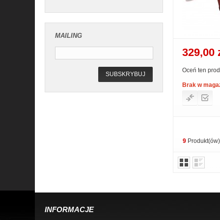
MAILING
329,00 
Oceń ten prod
SUBSKRYBUJ
Brak w maga
9
Produkt(ów)
INFORMACJE