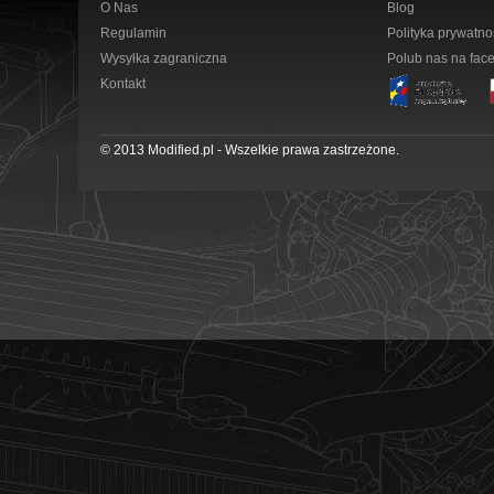
O Nas
Blog
Regulamin
Polityka prywatno
Wysyłka zagraniczna
Polub nas na fac
Kontakt
© 2013 Modified.pl - Wszelkie prawa zastrzeżone.