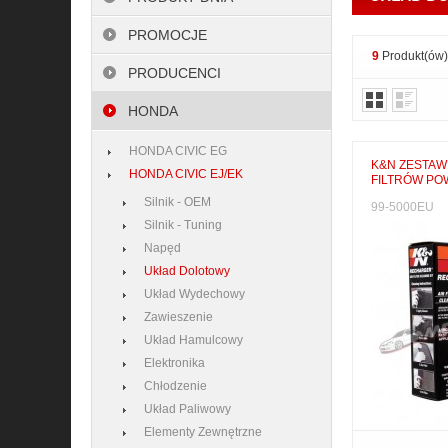
PROMOCJE
9
Produkt(ów)
PRODUCENCI
HONDA
HONDA CIVIC EG
K&N ZESTAW
HONDA CIVIC EJ/EK
FILTRÓW PO
Silnik - OEM
99-5000EU
Silnik - Tuning
Napęd
Układ Dolotowy
Układ Wydechowy
Zawieszenie
Układ Hamulcowy
Elektronika
Chłodzenie
Układ Paliwowy
Elementy Zewnętrzne