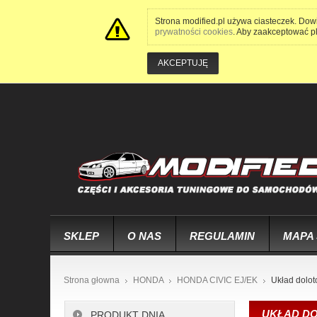
Strona modified.pl używa ciasteczek. Dow
prywatności cookies
. Aby zaakceptować pli
AKCEPTUJĘ
SKLEP
O NAS
REGULAMIN
MAPA
Strona głowna
HONDA
HONDA CIVIC EJ/EK
Układ dolo
UKŁAD D
PRODUKT DNIA