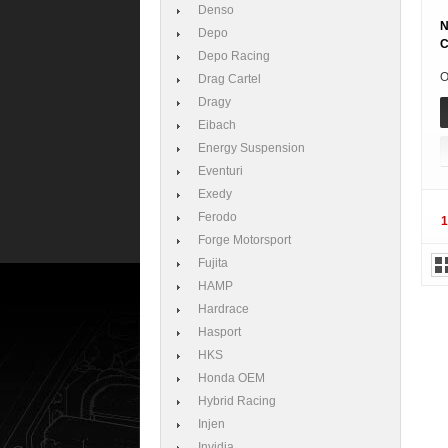
Denso
N
Depo
C
Depo Racing
O
Drag Cartel
Dragy
Eibach
Energy Suspension
Eventuri
Exedy
Ferodo
Forge Motorsport
Fujita
HAMP
Hardrace
Hasport
HKS
Honda OEM
Hybrid Racing
Injen
Invidia