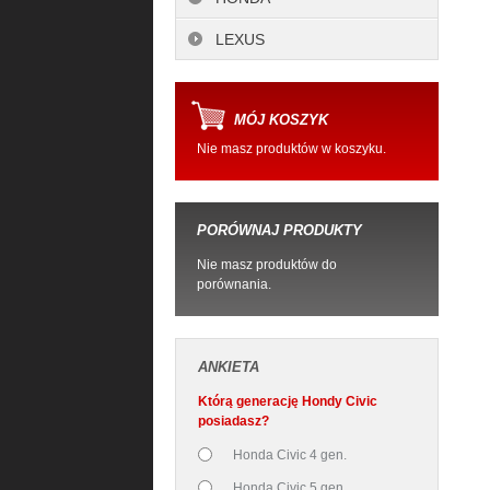
LEXUS
MÓJ KOSZYK
Nie masz produktów w koszyku.
PORÓWNAJ PRODUKTY
Nie masz produktów do
porównania.
ANKIETA
Którą generację Hondy Civic
posiadasz?
Honda Civic 4 gen.
Honda Civic 5 gen.