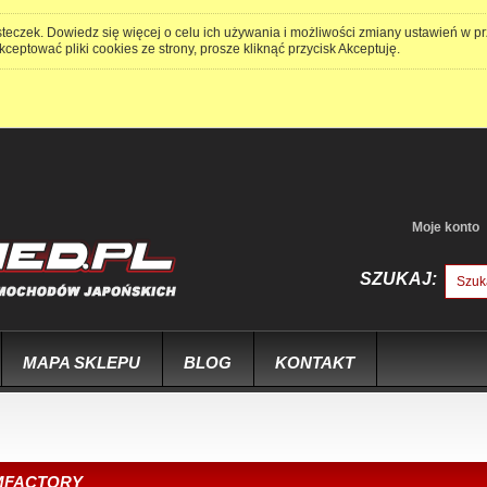
steczek. Dowiedz się więcej o celu ich używania i możliwości zmiany ustawień w p
kceptować pliki cookies ze strony, prosze kliknąć przycisk Akceptuję.
Moje konto
SZUKAJ:
MAPA SKLEPU
BLOG
KONTAKT
MFACTORY