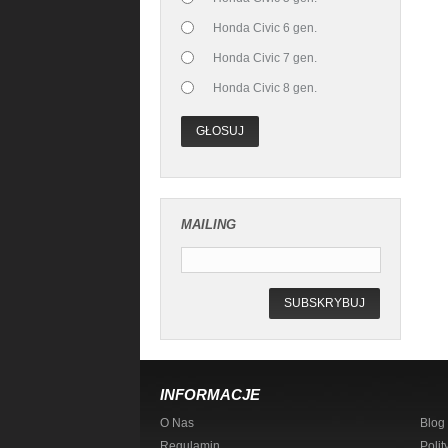
Honda Civic 6 gen.
Honda Civic 7 gen.
Honda Civic 8 gen.
GŁOSUJ
MAILING
SUBSKRYBUJ
INFORMACJE
O Nas
Blog
Regulamin
Polit