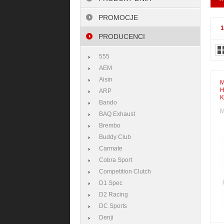
PROMOCJE
PRODUCENCI
555
AEM
Aisin
M
H
ARP
K
Bando
M
BAQ Exhaust
Brembo
Buddy Club
Carmate
Cobra Sport
Competition Clutch
D1 Spec
D2 Racing
DC Sports
Denji