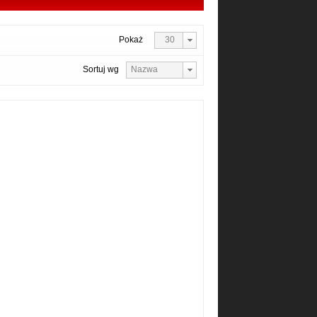
Pokaż
30
Sortuj wg
Nazwa