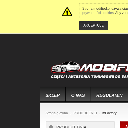
Strona modified.pl używa cia
prywatności cookies
. Aby zaa
AKCEPTUJĘ
SKLEP
O NAS
REGULAMIN
Strona głowna
PRODUCENCI
mFactory
PRODUKT DNIA