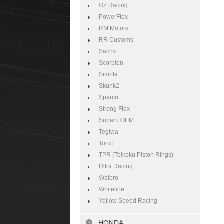
OZ Racing
PowerFlex
RM Motors
RR Customs
Sachs
Scorpion
Simota
Skunk2
Sparco
Strong Flex
Subaru OEM
Tegiwa
Torco
TPR (Teikoku Piston Rings)
Ultra Racing
Walbro
Whiteline
Yellow Speed Racing
HONDA