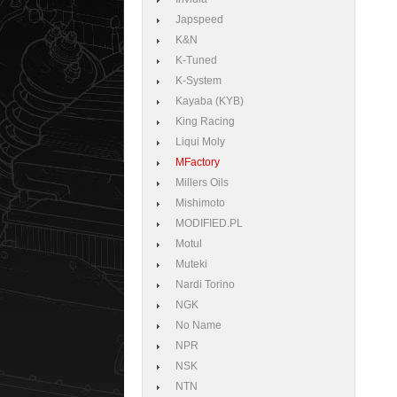
Japspeed
K&N
K-Tuned
K-System
Kayaba (KYB)
King Racing
Liqui Moly
MFactory
Millers Oils
Mishimoto
MODIFIED.PL
Motul
Muteki
Nardi Torino
NGK
No Name
NPR
NSK
NTN