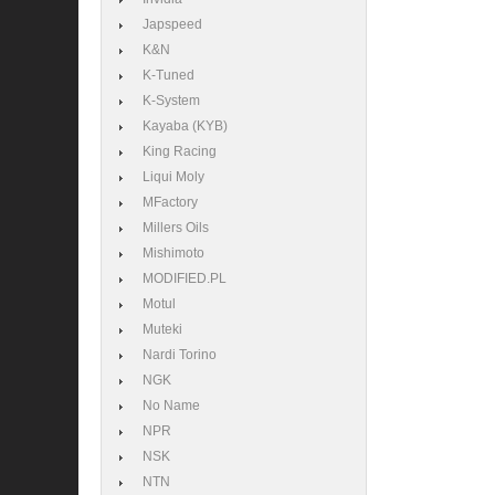
Japspeed
K&N
K-Tuned
K-System
Kayaba (KYB)
King Racing
Liqui Moly
MFactory
Millers Oils
Mishimoto
MODIFIED.PL
Motul
Muteki
Nardi Torino
NGK
No Name
NPR
NSK
NTN