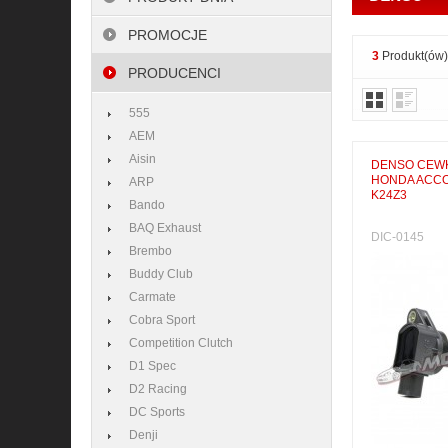
PROMOCJE
3
Produkt(ów)
PRODUCENCI
555
AEM
Aisin
DENSO CEW
HONDA ACCO
ARP
K24Z3
Bando
BAQ Exhaust
DIC-0145
Brembo
Buddy Club
Carmate
Cobra Sport
Competition Clutch
D1 Spec
D2 Racing
DC Sports
Denji