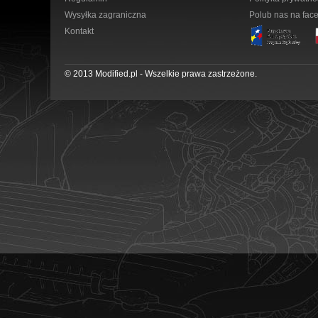
Wysyłka zagraniczna
Polub nas na fac
Kontakt
© 2013 Modified.pl - Wszelkie prawa zastrzeżone.