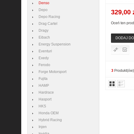
Denso
Depo
329,00 
Depo Racing
Oceń ten prod
Drag Cartel
Dragy
Eibach
DODAJ DO
Energy Suspension
Eventuri
Exedy
Ferodo
3
Produkt(ów)
Forge Motorsport
Fujita
HAMP
Hardrace
Hasport
HKS
Honda OEM
Hybrid Racing
Injen
Invidia