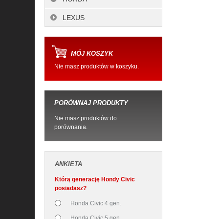
LEXUS
MÓJ KOSZYK
Nie masz produktów w koszyku.
PORÓWNAJ PRODUKTY
Nie masz produktów do
porównania.
ANKIETA
Którą generację Hondy Civic
posiadasz?
Honda Civic 4 gen.
Honda Civic 5 gen.