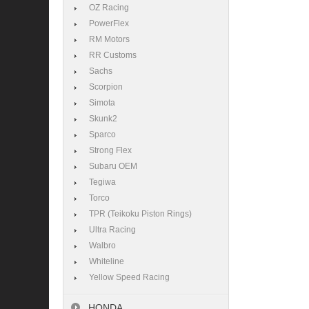
OZ Racing
PowerFlex
RM Motors
RR Customs
Sachs
Scorpion
Simota
Skunk2
Sparco
Strong Flex
Subaru OEM
Tegiwa
Torco
TPR (Teikoku Piston Rings)
Ultra Racing
Walbro
Whiteline
Yellow Speed Racing
HONDA