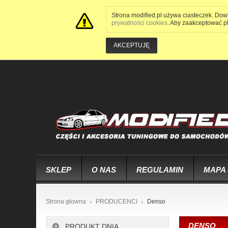
Strona modified.pl używa ciasteczek. Dow
prywatności cookies
. Aby zaakceptować pli
AKCEPTUJĘ
SKLEP
O NAS
REGULAMIN
MAPA
Strona głowna
PRODUCENCI
Denso
DENSO
PRODUKT DNIA