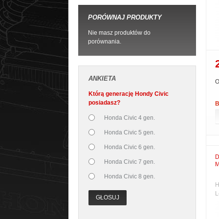
PORÓWNAJ PRODUKTY
Nie masz produktów do
porównania.
ANKIETA
O
Którą generację Hondy Civic
posiadasz?
B
Honda Civic 4 gen.
Honda Civic 5 gen.
Honda Civic 6 gen.
D
Honda Civic 7 gen.
M
Honda Civic 8 gen.
H
L
GŁOSUJ