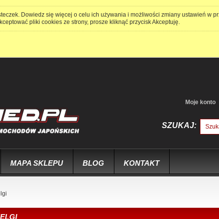
steczek. Dowiedz się więcej o celu ich używania i możliwości zmiany ustawień w p
kceptować pliki cookies ze strony, prosze kliknąć przycisk Akceptuję.
Moje konto
SZUKAJ:
MAPA SKLEPU
BLOG
KONTAKT
lgi
ELGI