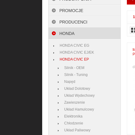
PROMOCJE
PRODUCENCI
HONDA
HONDA CIVIC EG
M
HONDA CIVIC EJ/EK
P
HONDA CIVIC EP
d
Silnik - OEM
Silnik - Tuning
Napęd
Układ Dolotowy
Układ Wydechowy
Zawieszenie
Układ Hamulcowy
Elektronika
Chłodzenie
Układ Paliwowy