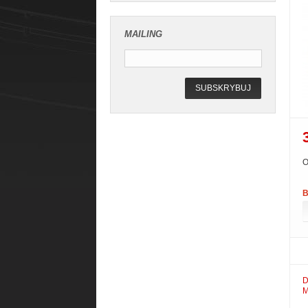
MAILING
SUBSKRYBUJ
O
B
D
M