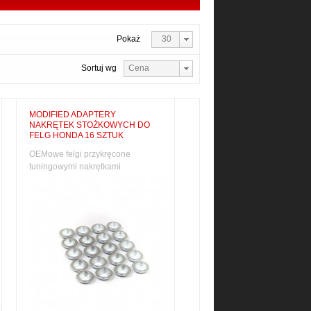
Pokaż
30
Sortuj wg
Cena
MODIFIED ADAPTERY
NAKRĘTEK STOŻKOWYCH DO
FELG HONDA 16 SZTUK
OEMowe felgi przykręcone
tuningowymi nakrętkami