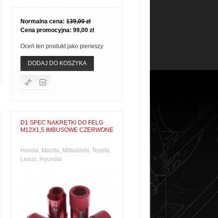
Normalna cena:
139,00 zł
Cena promocyjna:
99,00 zł
Oceń ten produkt jako pierwszy
DODAJ DO KOSZYKA
D1 SPEC NAKRĘTKI DO FELG
M12X1,5 IMBUSOWE CZERWONE
Honda, Mazda, Mitsubishi, Toyota,
Lexus, Hyundai