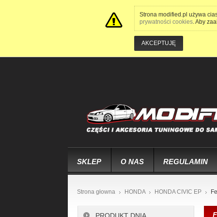
Strona modified.pl używa cia
prywatności cookies
. Aby zaa
AKCEPTUJĘ
SKLEP
O NAS
REGULAMIN
Strona głowna
HONDA
HONDA CIVIC EP
Fe
F
PRODUKT DNIA