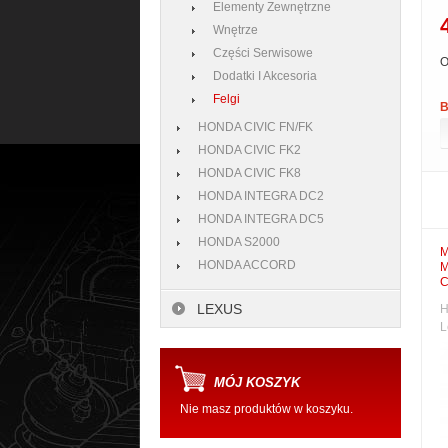
Elementy Zewnętrzne
Wnętrze
Części Serwisowe
O
Dodatki I Akcesoria
Felgi
B
HONDA CIVIC FN/FK
HONDA CIVIC FK2
HONDA CIVIC FK8
HONDA INTEGRA DC2
HONDA INTEGRA DC5
HONDA S2000
M
HONDA ACCORD
M
LEXUS
H
L
MÓJ KOSZYK
Nie masz produktów w koszyku.