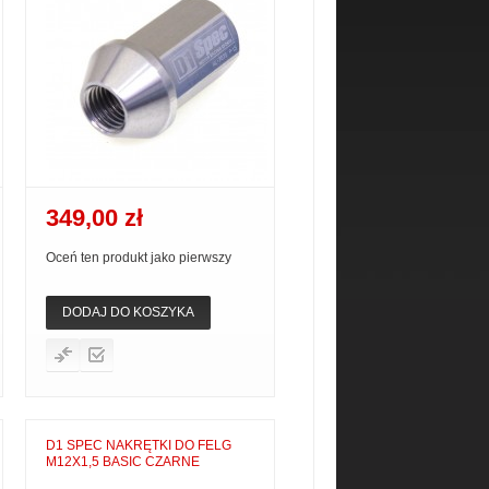
349,00 zł
Oceń ten produkt jako pierwszy
DODAJ DO KOSZYKA
D1 SPEC NAKRĘTKI DO FELG
M12X1,5 BASIC CZARNE