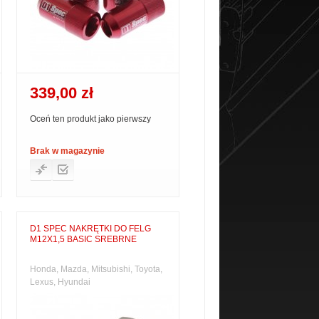
339,00 zł
Oceń ten produkt jako pierwszy
Brak w magazynie
D1 SPEC NAKRĘTKI DO FELG
M12X1,5 BASIC SREBRNE
Honda, Mazda, Mitsubishi, Toyota,
Lexus, Hyundai