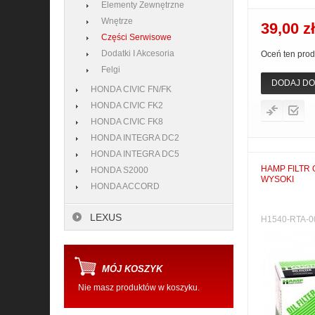
Elementy Zewnętrzne
Wnętrze
39,00 zł
Części Serwisowe
Dodatki I Akcesoria
Oceń ten prod
Felgi
DODAJ DO
HONDA CIVIC FN/FK
HONDA CIVIC FK2
HONDA CIVIC FK8
HONDA INTEGRA DC2
HONDA INTEGRA DC5
HAMP FILTR
HONDA S2000
WYSOKI
HONDA ACCORD
LEXUS
H1540-RTA-0
MÓJ KOSZYK
Nie masz produktów w koszyku.