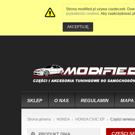
Strona modified.pl używa ciasteczek. Dow
prywatności cookies
. Aby zaakceptować pli
AKCEPTUJĘ
SKLEP
O NAS
REGULAMIN
MAPA
Strona głowna
HONDA
HONDA CIVIC EP
Części serwis
CZĘŚCI S
PRODUKT DNIA