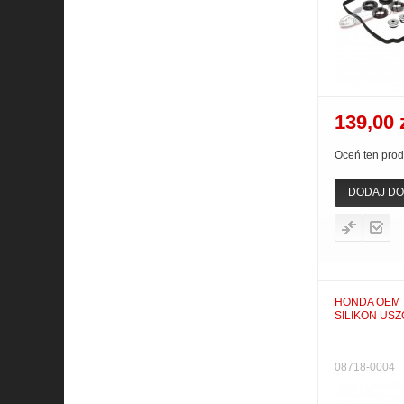
139,00 
Oceń ten prod
DODAJ DO
HONDA OEM
SILIKON US
08718-0004