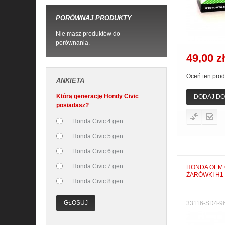
PORÓWNAJ PRODUKTY
Nie masz produktów do
porównania.
49,00 zł
Oceń ten prod
ANKIETA
Którą generację Hondy Civic
DODAJ DO
posiadasz?
Honda Civic 4 gen.
Honda Civic 5 gen.
Honda Civic 6 gen.
Honda Civic 7 gen.
HONDA OEM
ŻARÓWKI H1
Honda Civic 8 gen.
GŁOSUJ
33116-SD4-9