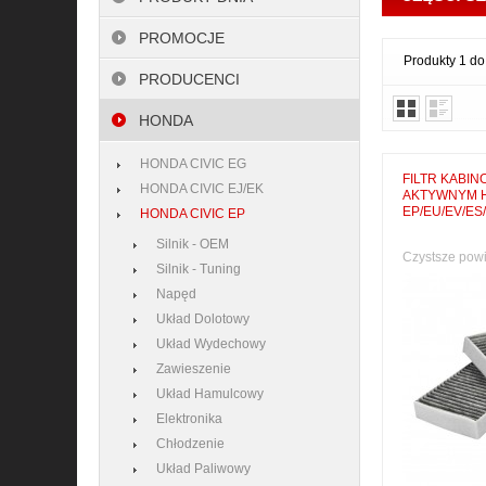
PROMOCJE
Produkty 1 do
PRODUCENCI
HONDA
HONDA CIVIC EG
FILTR KABI
HONDA CIVIC EJ/EK
AKTYWNYM H
EP/EU/EV/ES
HONDA CIVIC EP
Silnik - OEM
Czystsze powi
Silnik - Tuning
Napęd
Układ Dolotowy
Układ Wydechowy
Zawieszenie
Układ Hamulcowy
Elektronika
Chłodzenie
Układ Paliwowy