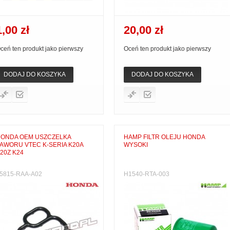
1,00 zł
20,00 zł
ceń ten produkt jako pierwszy
Oceń ten produkt jako pierwszy
DODAJ DO KOSZYKA
DODAJ DO KOSZYKA
ONDA OEM USZCZELKA
HAMP FILTR OLEJU HONDA
AWORU VTEC K-SERIA K20A
WYSOKI
20Z K24
5815-RAA-A02
H1540-RTA-003