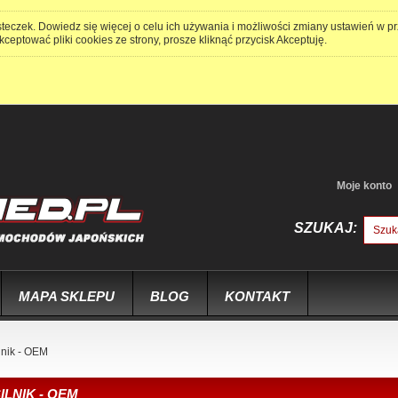
steczek. Dowiedz się więcej o celu ich używania i możliwości zmiany ustawień w p
kceptować pliki cookies ze strony, prosze kliknąć przycisk Akceptuję.
Moje konto
SZUKAJ:
MAPA SKLEPU
BLOG
KONTAKT
lnik - OEM
ILNIK - OEM