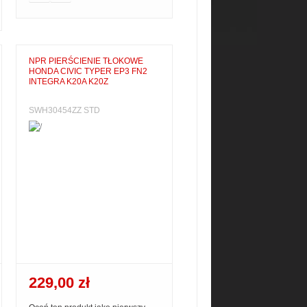
NPR PIERŚCIENIE TŁOKOWE
HONDA CIVIC TYPER EP3 FN2
INTEGRA K20A K20Z
SWH30454ZZ STD
229,00 zł