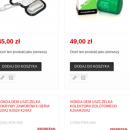
45,00 zł
49,00 zł
ceń ten produkt jako pierwszy
Oceń ten produkt jako pierwszy
DODAJ DO KOSZYKA
DODAJ DO KOSZYKA
ONDA OEM USZCZELKA
HONDA OEM USZCZELKA
OKRYWY ZAWORÓW K-SERIA
KOLEKTORA DOLOTOWEGO
20A2 K20Z4 K24A3
K20A/K20A2
2341-RTA-000
17055-PNA-004