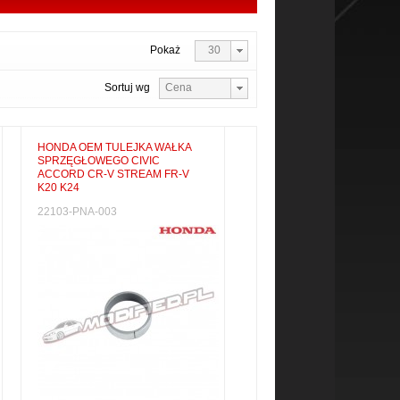
Pokaż
30
Sortuj wg
Cena
HONDA OEM TULEJKA WAŁKA
SPRZĘGŁOWEGO CIVIC
ACCORD CR-V STREAM FR-V
K20 K24
22103-PNA-003