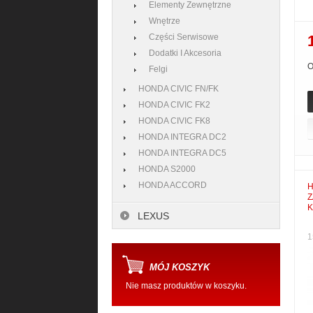
Elementy Zewnętrzne
Wnętrze
Części Serwisowe
Dodatki I Akcesoria
O
Felgi
HONDA CIVIC FN/FK
HONDA CIVIC FK2
HONDA CIVIC FK8
HONDA INTEGRA DC2
HONDA INTEGRA DC5
HONDA S2000
HONDA ACCORD
H
Z
K
LEXUS
1
MÓJ KOSZYK
Nie masz produktów w koszyku.