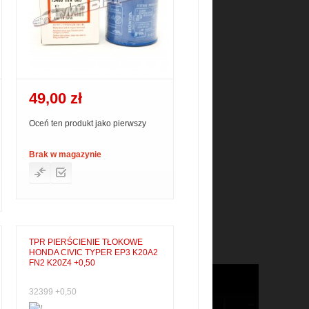
49,00 zł
Oceń ten produkt jako pierwszy
Brak w magazynie
TPR PIERŚCIENIE TŁOKOWE
HONDA CIVIC TYPER EP3 K20A2
FN2 K20Z4 +0,50
32399 +0,50