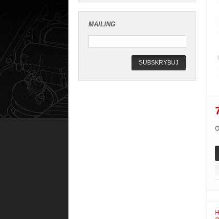
MAILING
SUBSKRYBUJ
O
H