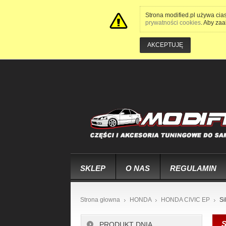
Strona modified.pl używa cia
prywatności cookies
. Aby zaa
AKCEPTUJĘ
SKLEP
O NAS
REGULAMIN
Strona głowna
HONDA
HONDA CIVIC EP
Si
S
PRODUKT DNIA