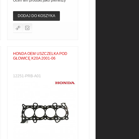
Oceń ten produkt jako pierwszy
DODAJ DO KOSZYKA
HONDA OEM USZCZELKA POD
GŁOWICĘ K20A 2001-06
12251-PRB-A01