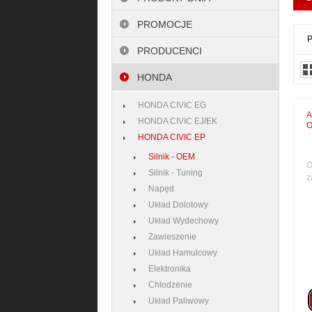
PROMOCJE
P
PRODUCENCI
HONDA
HONDA CIVIC EG
A
HONDA CIVIC EJ/EK
HONDA CIVIC EP
Silnik - OEM
O
Silnik - Tuning
z
Napęd
Układ Dolotowy
Układ Wydechowy
Zawieszenie
Układ Hamulcowy
Elektronika
Chłodzenie
Układ Paliwowy