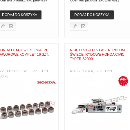
ceń ten produkt jako pierwszy
Oceń ten produkt jako pierwszy
DODAJ DO KOSZYKA
DODAJ DO KOSZYKA
ONDA OEM USZCZELNIACZE
NGK IFR7G-11KS LASER IRIDIUM
AWOROWE KOMPLET 16 SZT.
ŚWIECE IRYDOWE HONDA CIVIC
TYPER S2000
2210-PZ1-003 x8 + 12211-PZ1-
K20A2, K20Z4, F20C, F22C
03 x8