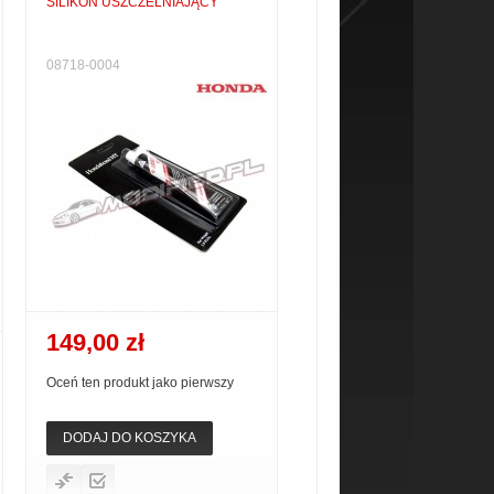
SILIKON USZCZELNIAJĄCY
08718-0004
149,00 zł
Oceń ten produkt jako pierwszy
DODAJ DO KOSZYKA