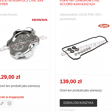
LEJU INTEGRA DC2 CIVIC EK9
POKRYWY ZAWORÓW CIVIC
YPER
ACCORD K20A K20Z K24
onda Access
Odpowiednik 12030-PNC-000 i
pochodnych
129,00 zł
139,00 zł
ceń ten produkt jako pierwszy
Oceń ten produkt jako pierwszy
rak w magazynie
DODAJ DO KOSZYKA