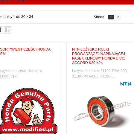
rodukty 1 do 30 z 34
Strona:
1
2
SORTYMENT CZĘŚCI HONDA
NTN ŁOŻYSKO ROLKI
OEM
PROWADZĄCEJ/NAPINAJĄCEJ
PASEK KLINOWY HONDA CIVIC
ACCORD K20 K24
ryginalne części Honda w
Łożysko do rolek 31190-PRA-000,
asięgu ręki!
31180-PNA-003, 31190-...