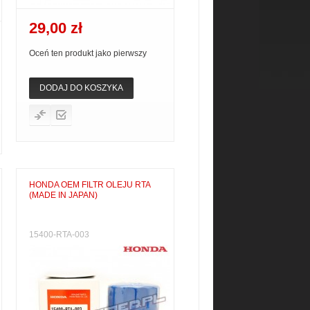
29,00 zł
Oceń ten produkt jako pierwszy
DODAJ DO KOSZYKA
HONDA OEM FILTR OLEJU RTA
(MADE IN JAPAN)
15400-RTA-003