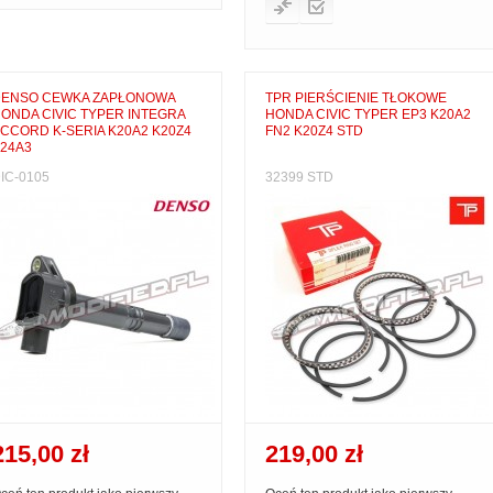
ENSO CEWKA ZAPŁONOWA
TPR PIERŚCIENIE TŁOKOWE
ONDA CIVIC TYPER INTEGRA
HONDA CIVIC TYPER EP3 K20A2
CCORD K-SERIA K20A2 K20Z4
FN2 K20Z4 STD
24A3
IC-0105
32399 STD
215,00 zł
219,00 zł