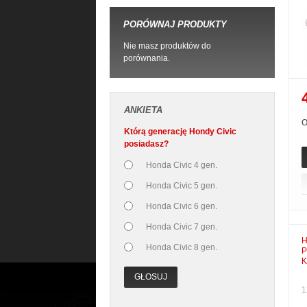
PORÓWNAJ PRODUKTY
Nie masz produktów do
porównania.
ANKIETA
O
Którą generację Hondy Civic
posiadasz?
Honda Civic 4 gen.
Honda Civic 5 gen.
Honda Civic 6 gen.
Honda Civic 7 gen.
H
Honda Civic 8 gen.
P
K
GŁOSUJ
1